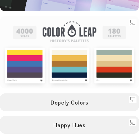
デザイン
配色
FarbVélo
デザイン
Dopely Colors
配色
アート
Color Leap
デザイン
Happy Hues
配色
Dopely Colors