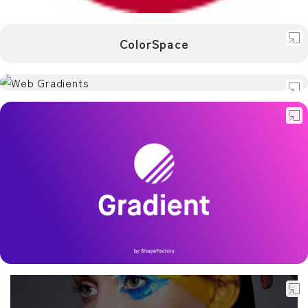
デザイン
ColorSpace
配色
日本向け
和
NIPPON COLORS
デザイン
配色
ColorSpace
デザイン
配色
Web Gradients
デザイン
配色
Gradient