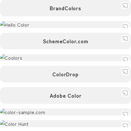
デザイン
BrandColors
配色
Happy Hues
デザイン
配色
デザイン
ブランド
SNS
SchemeColor.com
BrandColors
配色
Hello Color
デザイン
配色
SchemeColor.com
デザイン
ColorDrop
配色
生成
パレット生成
Coolors
デザイン
Adobe Color
配色
ColorDrop
デザイン
配色
デザイン
Adobe
Adobe Color
配色
日本向け