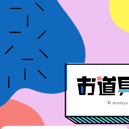
©︎ shomiyu