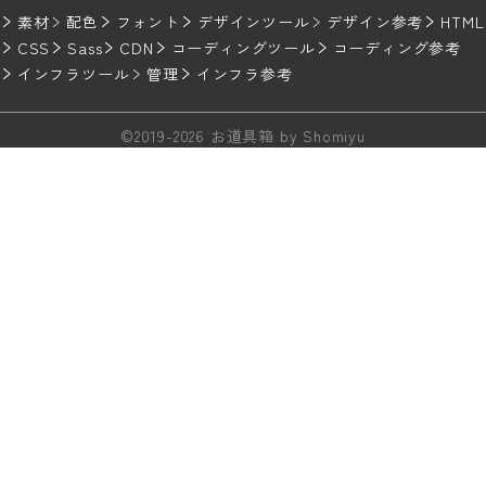
素材
配色
フォント
デザインツール
デザイン参考
HTML
CSS
Sass
CDN
コーディングツール
コーディング参考
インフラツール
管理
インフラ参考
©︎2019-2026 お道具箱 by
Shomiyu