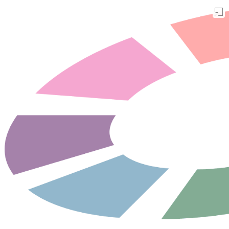
color-sample.com
デザイン
配色
Color Hunt