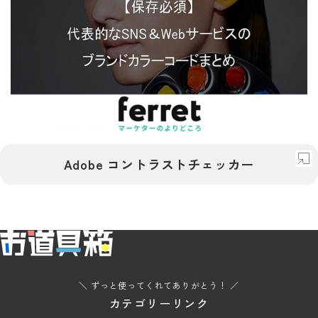
デザイン
Adobe コントラストチェッカー
配色
メディア
SNS
色
カラー
ブランド
ferret
代表的なSNS＆Webサービスのブランドカラーコード
デザイン
29選
配色
チェッカー
Adobe
Adobe コントラストチェッカー
＼ ずっと使ってくれてありがとう！ ／
カテゴリーリンク