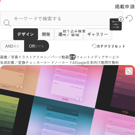
掲載申請
2
デザイン
開発
運用／管理
ギャラリー
AND
OR
カテゴリリセット
絞る
広げる
画像／写真
イラスト
アイコン／パーツ
動画
配色
フォント
メディア
サービス
生成
計算／変換
チェッカー
コード
ノーコード
AI
Google
日本向け
商用可
無料