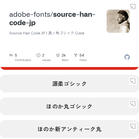
デザイン
日本向け
無料
フォント
WOFF
OTF
源ノ明朝
デザイン
源柔ゴシック
フォント
無料
OTF
OTC
源ノ角ゴシック Code
デザイン
ほのか丸ゴシック
日本向け
フォント
無料
TTF
源柔ゴシック
デザイン
ほのか新アンティーク丸
日本向け
無料
フォント
OTF