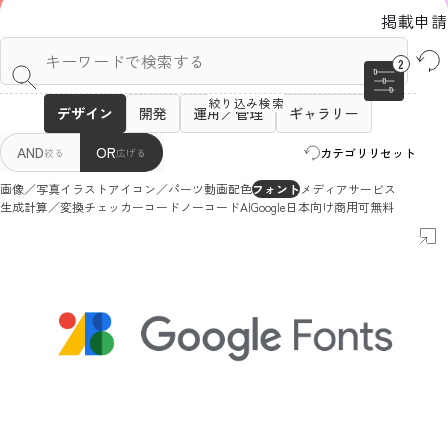
掲載申請
2
デザイン
開発
運用／管理
ギャラリー
AND
OR
カテゴリリセット
絞る
広げる
画像／写真
イラスト
アイコン／パーツ
動画
配色
フォント
メディア
サービス
生成
計算／変換
チェッカー
コード
ノーコード
AI
Google
日本向け
商用可
無料