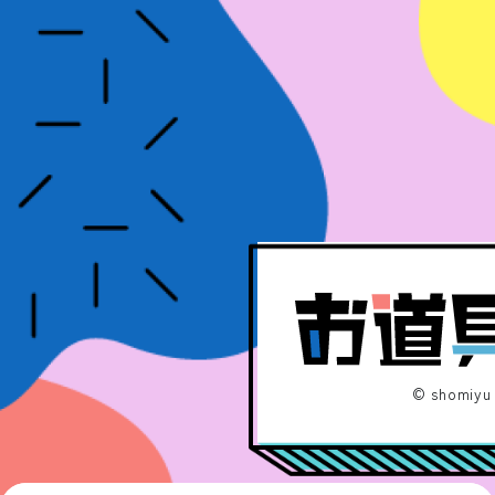
©︎ shomiyu