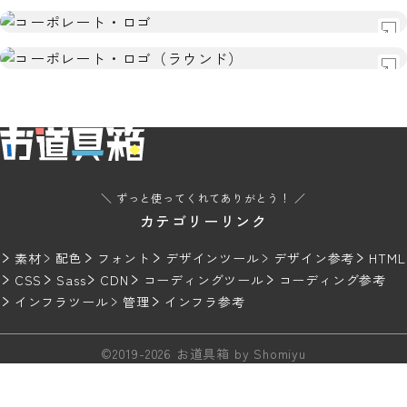
ほのか丸ゴシック
デザイン
日本向け
無料
フォント
デザイン
OTF
ほのか新アンティーク丸
日本向け
無料
フォント
デザイン
OTF
コーポレート・ロゴ
日本向け
無料
フォント
OTF
コーポレート・ロゴ（ラウンド）
＼ ずっと使ってくれてありがとう！ ／
カテゴリーリンク
素材
配色
フォント
デザインツール
デザイン参考
HTML
CSS
Sass
CDN
コーディングツール
コーディング参考
インフラツール
管理
インフラ参考
©︎2019-2026 お道具箱 by
Shomiyu